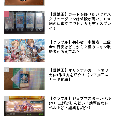
3
【遊戯王】カードを飾りたいけどス
クリューダウンは値段が高い。100
均の写真立てでトレカをディスプレ
イ！
4
【グラブル】初心者・中級者・上級
者の目安はどこから？極みスキン取
得者が考えてみた
5
【遊戯王】オリジナルカード(オリ
カ)の作り方を紹介！【レア加工→
カード化編】
6
【グラブル】ジョブマスターレベル
(ML)上げがしんどい！効率的なレ
ベル上げ・編成を紹介！