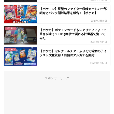
ポケモン
【ポケモン】双璧のファイター収録カードの一部
紹介とパック開封結果を報告！【ポケカ】
2021年3月19日
ポケモン
【ポケカ】ポケモンカードもレアリティによって
重さが違う？0.01g単位で測れる計量器で測って
みた！
2021年8月14日
ポケモン
【ポケカ】セレナ・ルチア・ふりそで等女の子イ
ラスト大量収録！白熱のアルカナを開封！
2022年9月17日
スポンサーリンク