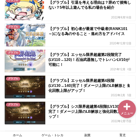
グラブル
【グラブル】引退を考える理由は？辞めて後悔し
ない？5年以上遊んでる私の場合を紹介
2022年8月16日
ホーム
グラブル
【グラブル】初心者が最速で中級者(RANK101
～)になる為のやること・進め方をアドバイス
ゲーム・トレカ
2020年12月12日
グラブル
【グラブル】エッセル限界超越第2段階完了
副業
(LV110→120)！石油武器無しでトレハンLV10が
可能に！
2021年12月19日
育児
グラブル
【グラブル】エッセル限界超越第4段階
(LV130→140)完了！ダメージ上限のLB解放と強
化回数上限がアップ！
2022年2月23日
グラブル
【グラブル】シス限界超越第4段階(LV130→140)
完了！ダメージ上限のLB解放と強化回数上限がア
メニュー
ップ！
2022年2月13日
ホーム
ゲーム・トレカ
副業
育児
スポンサーリンク