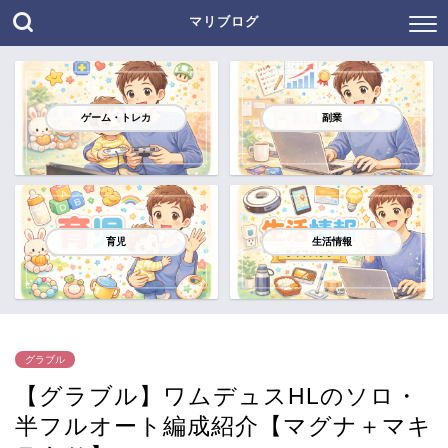
マリブログ
ゲーム・トレカ
副業
育児
生活情報
グラブル
【グラブル】ワムデュスHLのソロ・
半フルオート編成紹介【マグナ＋マキ