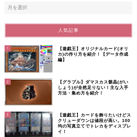
人気記事
1
【遊戯王】オリジナルカード(オリ
カ)の作り方を紹介！【データ作成
編】
2
【グラブル】ダマスカス骸晶(がい
しょう)が全然足りない！主な入手
方法・集め方を紹介！
3
【遊戯王】カードを飾りたいけどス
クリューダウンは値段が高い。100
均の写真立てでトレカをディスプレ
イ！