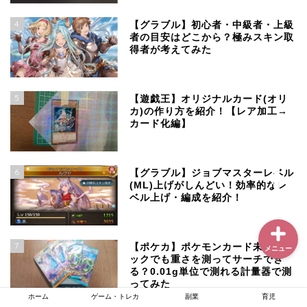
4
【グラブル】初心者・中級者・上級
者の目安はどこから？極みスキン取
得者が考えてみた
ホーム
ゲーム・トレカ
5
【遊戯王】オリジナルカード(オリ
カ)の作り方を紹介！【レア加工→
カード化編】
副業
育児
6
【グラブル】ジョブマスターレベル
(ML)上げがしんどい！効率的なレ
ベル上げ・編成を紹介！
7
【ポケカ】ポケモンカード未開封パ
メニュー
ックでも重さを測ってサーチでき
る？0.01g単位で測れる計量器で測
ってみた
ホーム
ゲーム・トレカ
副業
育児