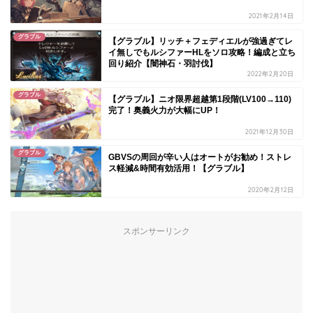
2021年2月14日
グラブル
【グラブル】リッチ＋フェディエルが強過ぎてレ
イ無しでもルシファーHLをソロ攻略！編成と立ち
回り紹介【闇神石・羽討伐】
2022年2月20日
グラブル
【グラブル】ニオ限界超越第1段階(LV100→110)
完了！奥義火力が大幅にUP！
2021年12月30日
グラブル
GBVSの周回が辛い人はオートがお勧め！ストレ
ス軽減&時間有効活用！【グラブル】
2020年2月12日
スポンサーリンク