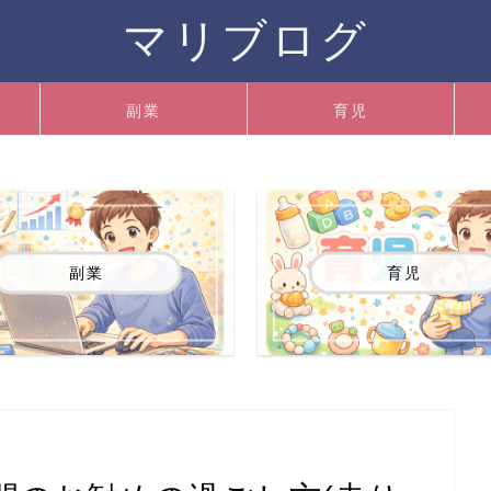
マリブログ
副業
育児
副業
育児