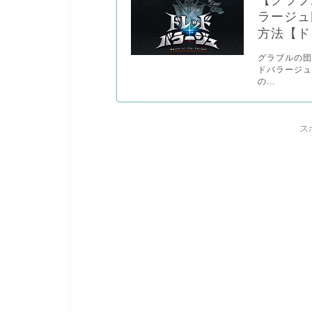
【グラブ
ラージュ
方法【ド
グラブルの
ドバラージュ
の...
ス