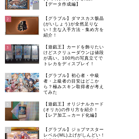
【データ作成編】
【グラブル】ダマスカス骸晶
2
(がいしょう)が全然足りな
い！主な入手方法・集め方を
紹介！
【遊戯王】カードを飾りたい
3
けどスクリューダウンは値段
が高い。100均の写真立てで
トレカをディスプレイ！
【グラブル】初心者・中級
4
者・上級者の目安はどこか
ら？極みスキン取得者が考え
てみた
【遊戯王】オリジナルカード
5
(オリカ)の作り方を紹介！
【レア加工→カード化編】
【グラブル】ジョブマスター
6
レベル(ML)上げがしんどい！