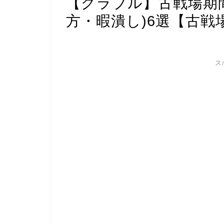
【グラブル】古戦場期
方・暇潰し)6選【古戦
ス