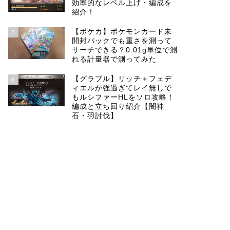
効率的なレベル上げ・編成を
紹介！
【ポケカ】ポケモンカード未
7
開封パックでも重さを測って
サーチできる？0.01g単位で測
れる計量器で測ってみた
【グラブル】リッチ＋フェデ
8
ィエルが強過ぎてレイ無しで
もルシファーHLをソロ攻略！
編成と立ち回り紹介【闇神
石・羽討伐】