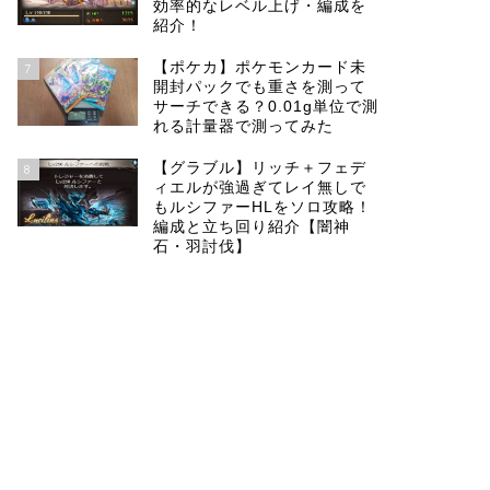
効率的なレベル上げ・編成を
紹介！
【ポケカ】ポケモンカード未
7
開封パックでも重さを測って
サーチできる？0.01g単位で測
れる計量器で測ってみた
【グラブル】リッチ＋フェデ
8
ィエルが強過ぎてレイ無しで
もルシファーHLをソロ攻略！
編成と立ち回り紹介【闇神
石・羽討伐】