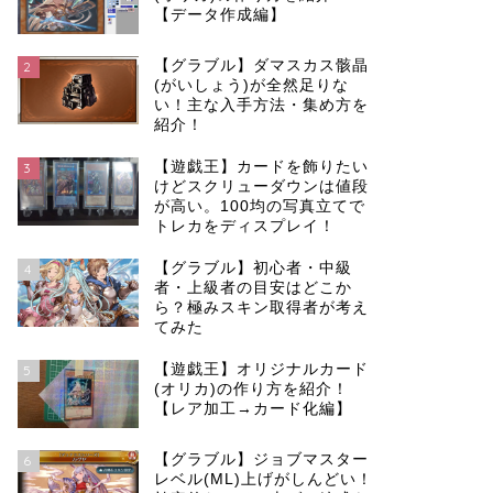
【データ作成編】
【グラブル】ダマスカス骸晶
2
(がいしょう)が全然足りな
い！主な入手方法・集め方を
紹介！
【遊戯王】カードを飾りたい
3
けどスクリューダウンは値段
が高い。100均の写真立てで
トレカをディスプレイ！
【グラブル】初心者・中級
4
者・上級者の目安はどこか
ら？極みスキン取得者が考え
てみた
【遊戯王】オリジナルカード
5
(オリカ)の作り方を紹介！
【レア加工→カード化編】
【グラブル】ジョブマスター
6
レベル(ML)上げがしんどい！