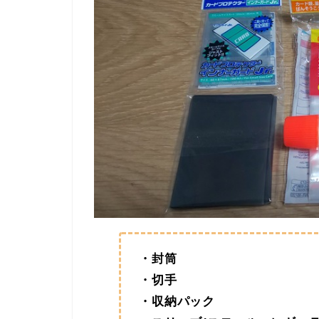
・封筒
・切手
・収納パック