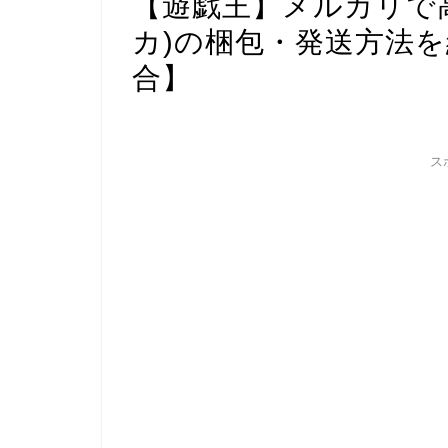
【遊戯王】メルカリで
カ)の梱包・発送方法
合】
ス